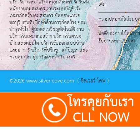
บริการจ้างเหมาแรงงานอมตะนคร รถรับส่ง
เข็ม
พนักงานอมตะนคร งานระบบบัญชี รับ
เหมาก่อสร้างอมตะนคร ซัพคอนแทรค
ความปลอดภัยส่วนบุ
ชลบุรี งานที่ปรึกษาด้านการก่อสร้าง ซ่อม
บำรุงทั่วไป ตู้หยอดเหรียญอัตโนมัติ งาน
ข้อดีของการใช้พนักงา
บริการรับเหมาก่อสร้าง บริการรับตรวจ
รับจ้างเหมาแรงงาน
บ้านและคอนโด บริการรับออกแบบบ้าน
และอาคาร บริการที่ปรึกษา แก้ปัญหาและ
ควบคุมงาน อุปกรณ์เซฟตี้ครบวงจร
©2026
www.silver-cove.com (
ซิลเวอร์ โคฟ
)